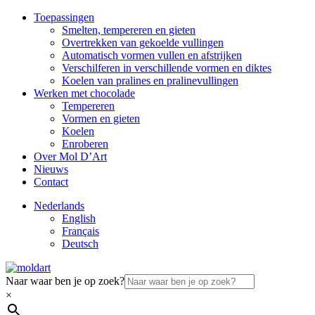
Toepassingen
Smelten, tempereren en gieten
Overtrekken van gekoelde vullingen
Automatisch vormen vullen en afstrijken
Verschilferen in verschillende vormen en diktes
Koelen van pralines en pralinevullingen
Werken met chocolade
Tempereren
Vormen en gieten
Koelen
Enroberen
Over Mol D’Art
Nieuws
Contact
Nederlands
English
Français
Deutsch
Naar waar ben je op zoek?
×