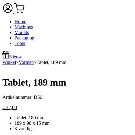
Home
Machines
Moulds
Packaging
Tools
Nieuw
Winkel
>
Vormen
>
Tablet, 189 mm
Tablet, 189 mm
Artikelnummer:
D66
€
32,00
Tablet, 189 mm
189 x 90 x 15 mm
3-voudig