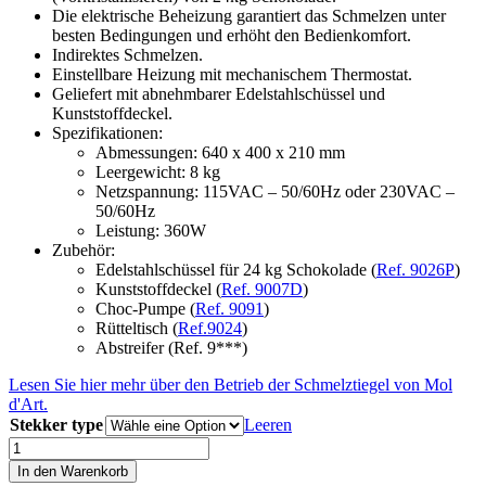
Die elektrische Beheizung garantiert das Schmelzen unter
besten Bedingungen und erhöht den Bedienkomfort.
Indirektes Schmelzen.
Einstellbare Heizung mit mechanischem Thermostat.
Geliefert mit abnehmbarer Edelstahlschüssel und
Kunststoffdeckel.
Spezifikationen:
Abmessungen: 640 x 400 x 210 mm
Leergewicht: 8 kg
Netzspannung: 115VAC – 50/60Hz oder 230VAC –
50/60Hz
Leistung: 360W
Zubehör:
Edelstahlschüssel für 24 kg Schokolade (
Ref. 9026P
)
Kunststoffdeckel (
Ref. 9007D
)
Choc-Pumpe (
Ref. 9091
)
Rütteltisch (
Ref.9024
)
Abstreifer (Ref. 9***)
Lesen Sie hier mehr über den Betrieb der Schmelztiegel von Mol
d'Art.
Stekker type
Leeren
Schmelztiegel,
24
In den Warenkorb
kg